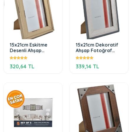
15x21cm Eskitme
15x21cm Dekoratif
Desenli Ahşap
Ahşap Fotoğraf
Fotoğraf Çerçevesi
Çerçevesi
320,64 TL
339,14 TL