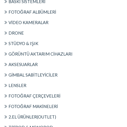
BASKI SİSTEMLERİ
FOTOĞRAF ALBÜMLERİ
VİDEO KAMERALAR
DRONE
STÜDYO & IŞIK
GÖRÜNTÜ AKTARIM CİHAZLARI
AKSESUARLAR
GİMBAL SABİTLEYİCİLER
LENSLER
FOTOĞRAF ÇERÇEVELERİ
FOTOĞRAF MAKİNELERİ
2.EL ÜRÜNLER(OUTLET)