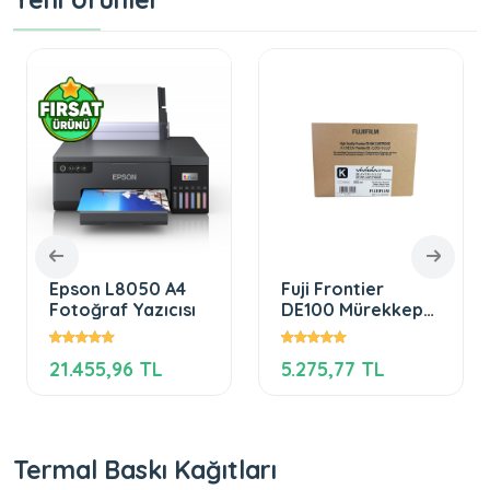
Epson L8050 A4
Fuji Frontier
Fotoğraf Yazıcısı
DE100 Mürekkep
Kartuş – Black (K)
DE100 Cartridge
21.455,96 TL
5.275,77 TL
200ml
Termal Baskı Kağıtları