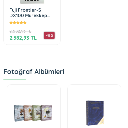
Fuji Frontier-S
DX100 Mürekkep
Kartuş – Pink
2.582,93 TL
-%0
2.582,93 TL
Fotoğraf Albümleri