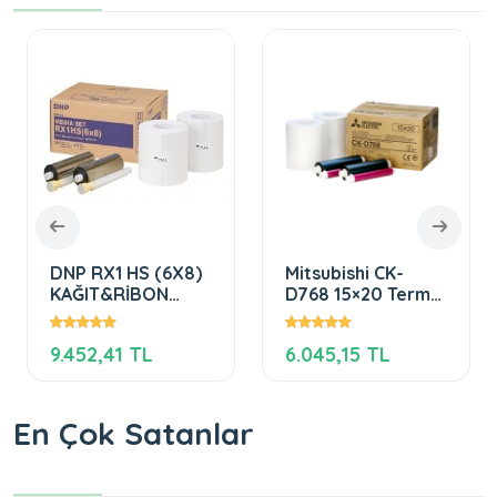
DNP RX1 HS (6X8)
Mitsubishi CK-
KAĞIT&RİBON
D768 15×20 Termal
(15×20) 1 KOLİ
Kağıt (CP-D70DW
Için)
9.452,41 TL
6.045,15 TL
En Çok Satanlar