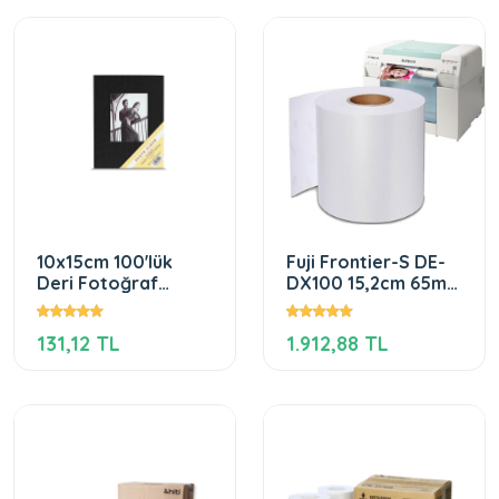
10x15cm 100'lük
Fuji Frontier-S DE-
Deri Fotoğraf
DX100 15,2cm 65m
Albümü
Inkjet Fotoğraf
Kağıdı (1 Rulo)
131,12 TL
1.912,88 TL