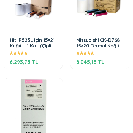
Hiti P525L Için 15×21
Mitsubishi CK-D768
Kağıt – 1 Koli (Çipli
15×20 Termal Kağıt
Kağıt)
(CP-D70DW Için)
6.293,75 TL
6.045,15 TL