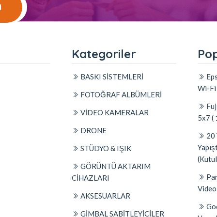
l
l
Kategoriler
Pop
BASKI SİSTEMLERİ
Eps
Wi-Fi
FOTOĞRAF ALBÜMLERİ
Fuj
VİDEO KAMERALAR
5x7 (
DRONE
20 
Yapış
STÜDYO & IŞIK
(Kutul
GÖRÜNTÜ AKTARIM
Pan
CİHAZLARI
Video
AKSESUARLAR
Go
GİMBAL SABİTLEYİCİLER