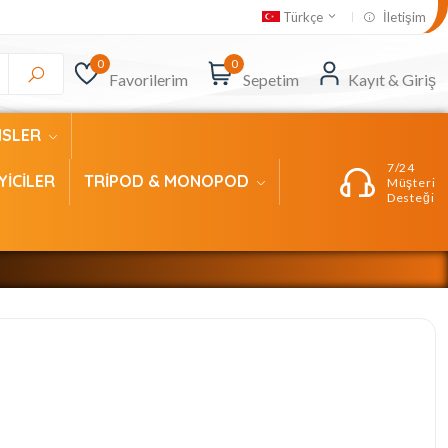
İletişim
Türkçe
0
0
Favorilerim
Sepetim
Kayıt & Giriş
NSLER
7/24
YİCİLER
TRİPOD & MONOPOD
Müşteri
Desteği