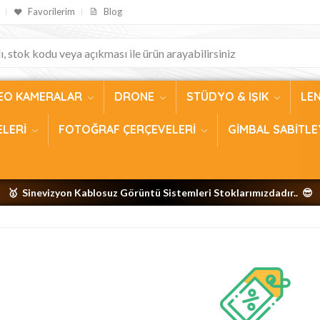
Favorilerim
Blog
EO KAMERALAR
DRONE
STÜDYO & IŞIK
LE
ELERİ
FOTOĞRAF ÇERÇEVELERİ
GİMBAL SABİTLE
🥇 Sinevizyon Kablosuz Görüntü Sistemleri Stoklarımızdadır.. 😎