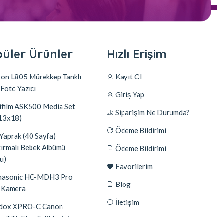
üler Ürünler
Hızlı Erişim
on L805 Mürekkep Tanklı
Kayıt Ol
 Foto Yazıcı
Giriş Yap
ifilm ASK500 Media Set
Siparişim Ne Durumda?
 13x18)
Ödeme Bildirimi
Yaprak (40 Sayfa)
tırmalı Bebek Albümü
Ödeme Bildirimi
u)
Favorilerim
asonic HC-MDH3 Pro
Blog
 Kamera
İletişim
dox XPRO-C Canon