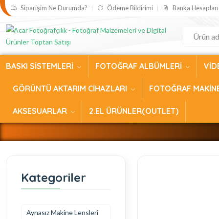
Siparişim Ne Durumda?
Ödeme Bildirimi
Banka Hesapları
BASKI SİSTEMLERİ
FOTOĞRAF ALBÜMLERİ
VİD
GÖRÜNTÜ AKTARIM CİHAZLARI
FOTOĞRAF MAKİN
AKSESUARLAR
2.EL ÜRÜNLER(OUTLET)
Kategoriler
Aynasız Makine Lensleri