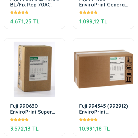
BL/Fix Rep 70AC
EnviroPrint General
2x10L
Developer Starter ​
AC 1L
4.671,25 TL
1.099,12 TL
Fuji 990630
Fuji 994345 (992912)
EnviroPrint Super
EnviroPrint
Stabilizer AC
Developer Rep.
2x10x10l
MP60 AC 60L
3.572,13 TL
10.991,18 TL