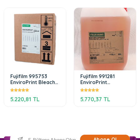
Fujifilm 995753
Fujifilm 991281
EnviroPrint Bleach-
EnviroPrint
Fix Rep. 215 AC 50L
Developer Rep.
MP160 AC
5.220,81 TL
5.770,37 TL
Abone Ol