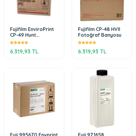
Fujifilm EnviroPrint
Fujifilm CP-48 HVII
CP-49 Hunt
Fotoğraf Banyosu
Fotoğraf Banyosu
"1 koli"
6.319,93 TL
6.319,93 TL
Fuji 995670 Envprint
Fuji 971658