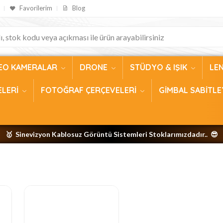
Favorilerim
Blog
EO KAMERALAR
DRONE
STÜDYO & IŞIK
LE
ELERİ
FOTOĞRAF ÇERÇEVELERİ
GİMBAL SABİTLE
🥇 Sinevizyon Kablosuz Görüntü Sistemleri Stoklarımızdadır.. 😎