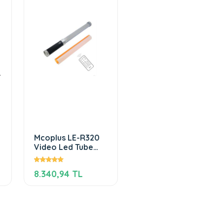
Mcoplus LE-R320
Video Led Tube
Light Crı 95 Magic
Ice Tube
8.340,94 TL