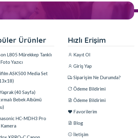
üler Ürünler
Hızlı Erişim
on L805 Mürekkep Tanklı
Kayıt Ol
 Foto Yazıcı
Giriş Yap
ifilm ASK500 Media Set
Siparişim Ne Durumda?
 13x18)
Ödeme Bildirimi
Yaprak (40 Sayfa)
tırmalı Bebek Albümü
Ödeme Bildirimi
u)
Favorilerim
asonic HC-MDH3 Pro
Blog
 Kamera
İletişim
dox XPRO-C Canon