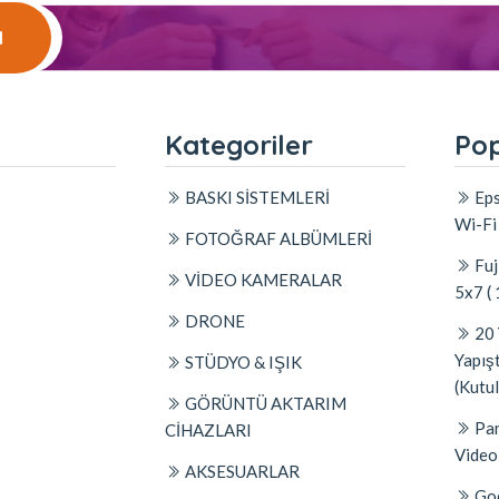
l
l
Kategoriler
Pop
BASKI SİSTEMLERİ
Eps
Wi-Fi
FOTOĞRAF ALBÜMLERİ
Fuj
VİDEO KAMERALAR
5x7 (
DRONE
20 
Yapış
STÜDYO & IŞIK
(Kutul
GÖRÜNTÜ AKTARIM
Pan
CİHAZLARI
Video
AKSESUARLAR
Go