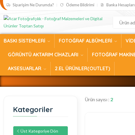
Siparişim Ne Durumda?
Ödeme Bildirimi
Banka Hesapları
BASKI SİSTEMLERİ
FOTOĞRAF ALBÜMLERİ
VİD
GÖRÜNTÜ AKTARIM CİHAZLARI
FOTOĞRAF MAKİN
AKSESUARLAR
2.EL ÜRÜNLER(OUTLET)
Ürün sayısı :
2
Kategoriler
Üst Kategoriye Dön