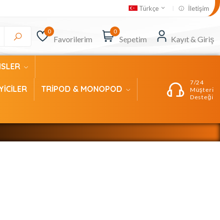
İletişim
Türkçe
0
0
Favorilerim
Sepetim
Kayıt & Giriş
NSLER
7/24
YİCİLER
TRİPOD & MONOPOD
Müşteri
Desteği