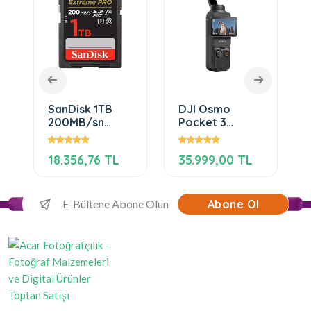
SanDisk 1TB
DJI Osmo
200MB/sn
Pocket 3
Extreme Pro
Creator Combo
SD Hafıza Kartı
18.356,76 TL
35.999,00 TL
Abone Ol