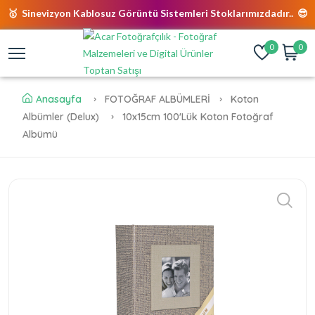
🥇 Sinevizyon Kablosuz Görüntü Sistemleri Stoklarımızdadır.. 😎
0
0
Anasayfa
FOTOĞRAF ALBÜMLERİ
Koton
Albümler (Delux)
10x15cm 100'lük Koton Fotoğraf
Albümü