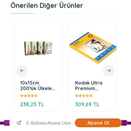
Önerilen Diğer Ürünler
10x15cm
Kodak Ultra
200'lük Ülkeler
Premium
Desenli Ofset
10x15cm 270gr
Fotoğraf
Inkjet Fotoğraf
238,23 TL
309,69 TL
Albümü (YENİ)
Kağıdı
Abone Ol